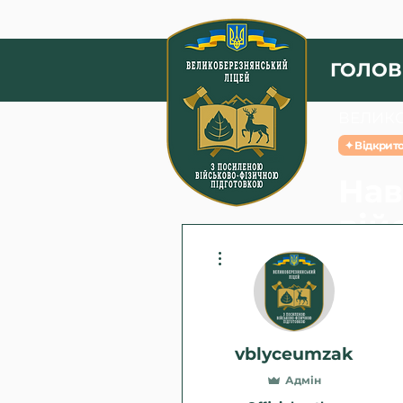
ГОЛОВ
ВЕЛИКО
✦ Відкрито
Нав
вій
Інші дії
Ліцей і
Прожива
Пода
vblyceumzak
Адмін