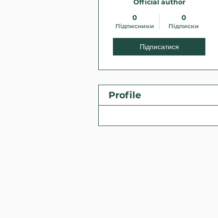
Official author
0
0
Підписники
Підписки
Підписатися
Profile
Files