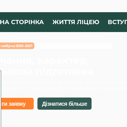
НА СТОРІНКА
ЖИТТЯ ЛІЦЕЮ
ВСТУ
БЕРЕЗНЯНСЬКИЙ ЛІЦЕЙ · ЗАКАРПАТТЯ
 набір на 2026–2027
Наступна вступна сесія: 22-23-24 червня
чання, характер,
ськова підготовка
з посиленою військово-фізичною підготовкою для уч
ння в пансіоні: навчання, проживання, харчуванн
ти заявку
Дізнатися більше