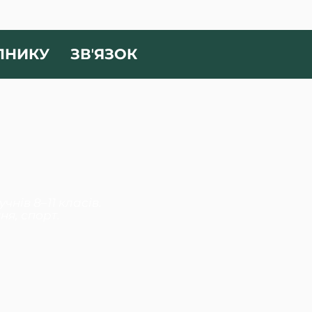
ПНИКУ
ЗВʼЯЗОК
нів 8–11 класів.
я, спорт.