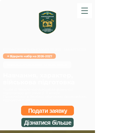
ВЕЛИКОБЕРЕЗНЯНСЬКИЙ ЛІЦЕЙ · ЗАКАРПАТТЯ
✦ Відкрито набір на 2026–2027
Наступна вступна сесія: 22-23-24 червня
Навчання, характер,
військова підготовка
Ліцей із посиленою військово-фізичною
підготовкою для учнів 8–11 класів.
Проживання в пансіоні: навчання, проживання,
харчування, спорт.
Подати заявку
Дізнатися більше