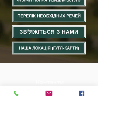
ФІЗИЧНІ НОРМАТИВИ ДЛЯ ВСТУПУ
ПЕРЕЛІК НЕОБХІДНИХ РЕЧЕЙ
ЗВʼЯЖІТЬСЯ З НАМИ
НАША ЛОКАЦІЯ (ГУГЛ-КАРТИ)
Контакти
Приймальня:
+380 (66) 467 65 07
Вступ:
+380 (99) 338 25 82
Email:
vb.lyceum.zak@gmail.com
Адреса