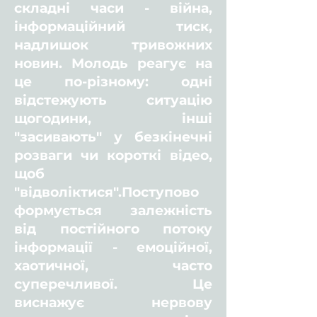
складні часи - війна,
інформаційний тиск,
надлишок тривожних
новин. Молодь реагує на
це по-різному: одні
відстежують ситуацію
щогодини, інші
"засивають" у безкінечні
розваги чи короткі відео,
щоб
"відволіктися".Поступово
формується залежність
від постійного потоку
інформації - емоційної,
хаотичної, часто
суперечливої. Це
виснажує нервову