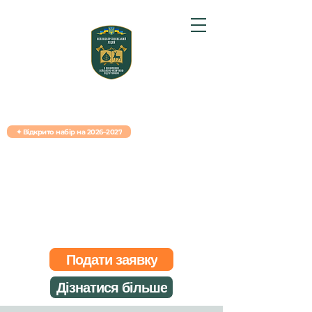
ВЕЛИКОБЕРЕЗНЯНСЬКИЙ ЛІЦЕЙ · ЗАКАРПАТТЯ
✦ Відкрито набір на 2026–2027
Наступна вступна сесія: 22-23-24 червня
Навчання, характер,
військова підготовка
Ліцей із посиленою військово-фізичною
підготовкою для учнів 8–11 класів.
Проживання в пансіоні: навчання, проживання,
харчування, спорт.
Подати заявку
Дізнатися більше