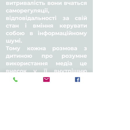
витривалість вони вчаться
саморегуляції,
відповідальності за свій
стан і вміння керувати
собою в інформаційному
шумі.
Тому кожна розмова з
дитиною про розумне
використання медіа це
внесок у її внутрішню
дисципліну, ментальну
стійкість і здатність
залишатися зібраною
навіть у складні часи.
⸻