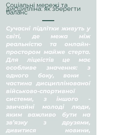
Соціальні мережі та
дисципліна: як зберегти
баланс
Сучасні підлітки живуть у
світі, де межа між
реальністю та онлайн-
простором майже стерта.
Для ліцеїстів це має
особливе значення: з
одного боку, вони -
частина дисциплінованої
військово-спортивної
системи, з іншого -
звичайні молоді люди,
яким важливо бути на
зв’язку з друзями,
дивитися новини,