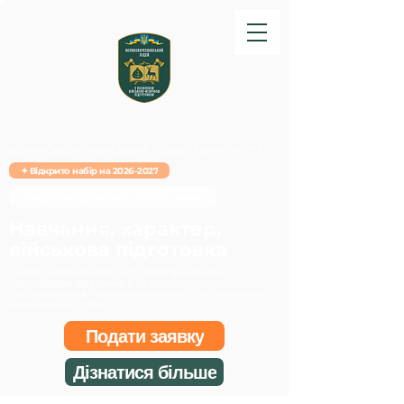
ВЕЛИКОБЕРЕЗНЯНСЬКИЙ ЛІЦЕЙ · ЗАКАРПАТТЯ
✦ Відкрито набір на 2026–2027
Наступна вступна сесія: 22-23-24 червня
Навчання, характер,
військова підготовка
Ліцей із посиленою військово-фізичною
підготовкою для учнів 8–11 класів.
Проживання в пансіоні: навчання, проживання,
харчування, спорт.
Подати заявку
Дізнатися більше