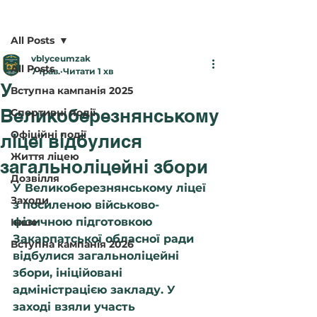
Пост
All Posts
vblyceumzak
All Posts
7 трав.
Читати 1 хв
У
Вступна кампанія 2025
Великоберезнянському
Спортивні події
Офіційні події
ліцеї відбулися
Життя ліцею
загальноліцейні збори
Дозвілля
У Великоберезнянському ліцеї 
Заходи
з посиленою військово-
фізичною підготовкою 
Інше
Закарпатської обласної ради 
Вступна кампанія 2026
відбулися загальноліцейні 
збори, ініційовані 
адміністрацією закладу. У 
заході взяли участь 