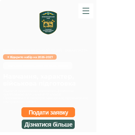
ВЕЛИКОБЕРЕЗНЯНСЬКИЙ ЛІЦЕЙ · ЗАКАРПАТТЯ
✦ Відкрито набір на 2026–2027
Наступна вступна сесія: 22-23-24 червня
Навчання, характер,
військова підготовка
Ліцей із посиленою військово-фізичною
підготовкою для учнів 8–11 класів.
Проживання в пансіоні: навчання, проживання,
харчування, спорт.
Подати заявку
Дізнатися більше