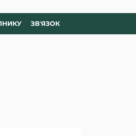
ПНИКУ
ЗВʼЯЗОК
нів 8–11 класів.
я, спорт.