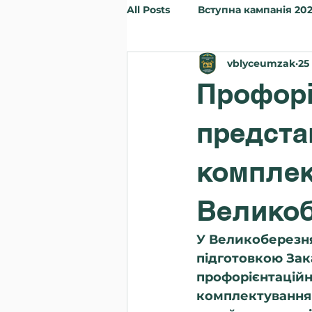
All Posts
Вступна кампанія 20
vblyceumzak
25
Заходи
Інше
Вступн
Профоріє
предста
комплек
Великоб
У Великоберезня
підготовкою Зак
профорієнтаційни
комплектування 