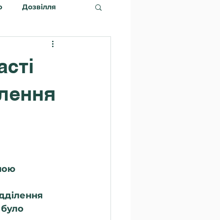
ю
Дозвілля
асті
ілення
ною 
 
ідділення 
 було 