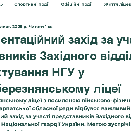
25
Спортивні події
Офіційні події
Життя ліце
 лист. 2025 р.
Читати 1 хв
а кампанія 2026
нтаційний захід за уч
вників Західного відд
тування НГУ у
ерезнянському ліцеї
нському ліцеї з посиленою військово-фізич
арпатської обласної ради відбувся важливий
й захід за участі представників 
Західного в
Національної гвардії України
. Метою зустрічі