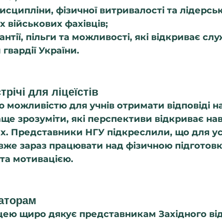
исципліни, фізичної витривалості та лідерсь
х військових фахівців;
антії, пільги та можливості, які відкриває слу
гвардії України.
річі для ліцеїстів
ю можливістю для учнів отримати відповіді на
ще зрозуміти, які перспективи відкриває нав
х. Представники НГУ підкреслили, що для ус
вже зараз працювати над фізичною підготовк
 та мотивацією.
заторам
іцею щиро дякує представникам Західного ві