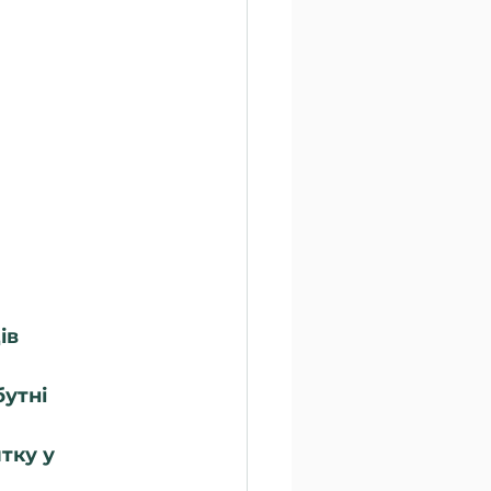
ів 
утні 
тку у 