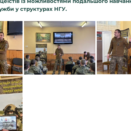
цеїстів із можливостями подальшого навчанн
жби у структурах НГУ.