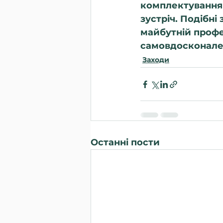
комплектування Н
зустріч. Подібн
майбутній профе
самовдосконале
Заходи
Останні пости