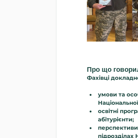
Про що говори
Фахівці докладн
умови та осо
Національної 
освітні прог
абітурієнти;
перспективи 
підрозділах 