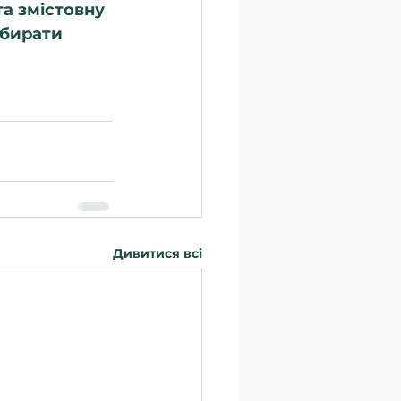
а змістовну 
обирати 
Дивитися всі