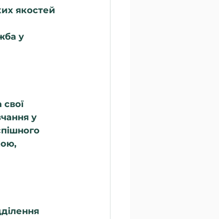
ких якостей 
жба у 
 свої 
чання у 
пішного 
ою, 
дділення 