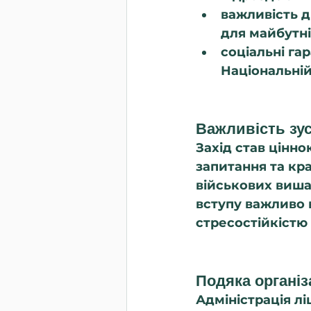
важливість д
для майбутні
соціальні гар
Національній 
Важливість зуст
Захід став цінно
запитання та кра
військових виша
вступу важливо 
стресостійкістю
Подяка органі
Адміністрація л