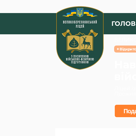
ГОЛОВ
ВЕЛИКО
✦ Відкрито
Нав
вій
Ліцей і
Прожива
Пода