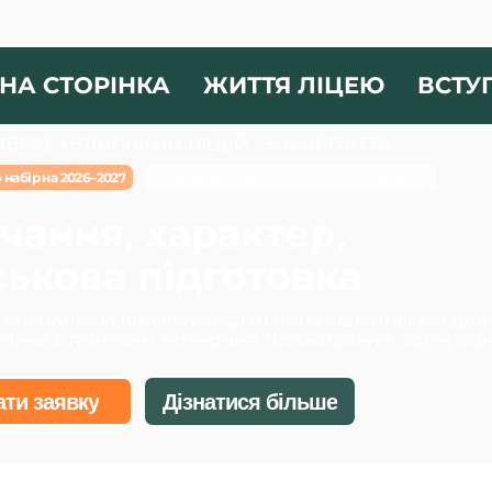
НА СТОРІНКА
ЖИТТЯ ЛІЦЕЮ
ВСТУ
БЕРЕЗНЯНСЬКИЙ ЛІЦЕЙ · ЗАКАРПАТТЯ
 набір на 2026–2027
Наступна вступна сесія: 22-23-24 червня
чання, характер,
ськова підготовка
з посиленою військово-фізичною підготовкою для уч
ння в пансіоні: навчання, проживання, харчуванн
ти заявку
Дізнатися більше