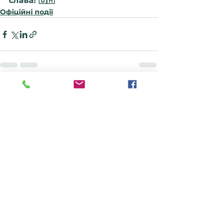
слава! 🇺🇦
Офіційні події
Дивитися всі
Останні пости