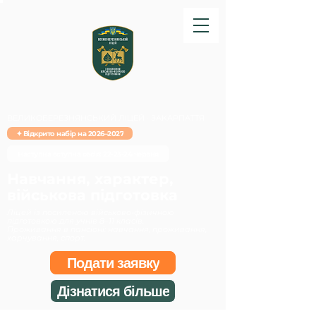
ВЕЛИКОБЕРЕЗНЯНСЬКИЙ ЛІЦЕЙ · ЗАКАРПАТТЯ
✦ Відкрито набір на 2026–2027
Наступна вступна сесія: 22-23-24 червня
Навчання, характер,
військова підготовка
Ліцей із посиленою військово-фізичною
підготовкою для учнів 8–11 класів.
Проживання в пансіоні: навчання, проживання,
харчування, спорт.
Подати заявку
Дізнатися більше