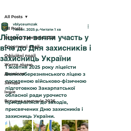
Пост
All Posts
vblyceumzak
All Posts
1 жовт. 2025 р.
Читати 1 хв
Ліцеїсти взяли участь у
Вступна кампанія 2025
віче до Дня захисників і
Спортивні події
Офіційні події
захисниць України
Життя ліцею
1 жовтня 2025 року ліцеїсти 
Дозвілля
Великоберезнянського ліцею з 
посиленою військово-фізичною 
Заходи
підготовкою Закарпатської 
Інше
обласної ради урочисто 
Вступна кампанія 2026
приєдналися до заходів, 
присвячених Дню захисників і 
захисниць України.