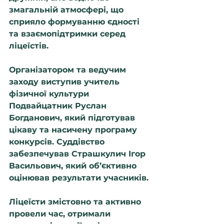
змагальній атмосфері, що 
сприяло формуванню єдності 
та взаємопідтримки серед 
ліцеїстів.
Організатором та ведучим 
заходу виступив учитель 
фізичної культури 
Подвайцатник Руслан 
Богданович
, який підготував 
цікаву та насичену програму 
конкурсів. Суддівство 
забезпечував 
Страшкулич Ігор 
Васильович
, який об’єктивно 
оцінював результати учасників.
Ліцеїсти змістовно та активно 
провели час, отримали 