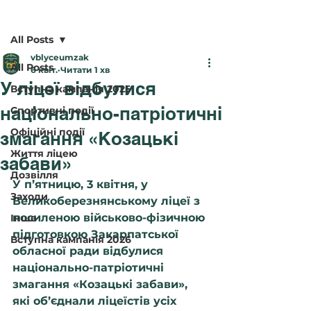
Пост
All Posts
vblyceumzak
All Posts
6 квіт.
Читати 1 хв
У ліцеї відбулися
Вступна кампанія 2025
національно-патріотичні
Спортивні події
Офіційні події
змагання «Козацькі
Життя ліцею
забави»
Дозвілля
У п’ятницю, 3 квітня, у 
Заходи
Великоберезнянському ліцеї з 
посиленою військово-фізичною 
Інше
підготовкою Закарпатської 
Вступна кампанія 2026
обласної ради відбулися 
національно-патріотичні 
змагання 
«Козацькі забави»
, 
які об’єднали ліцеїстів усіх 