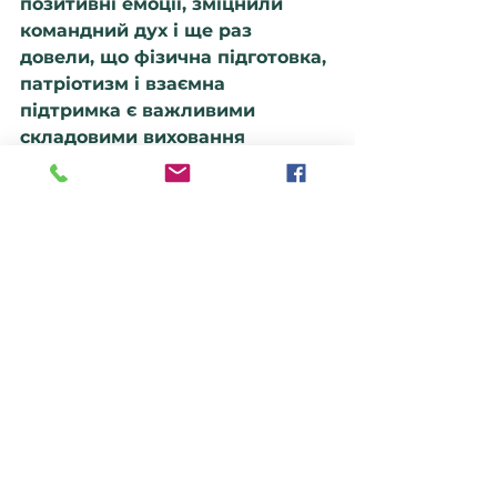
позитивні емоції, зміцнили 
командний дух і ще раз 
довели, що фізична підготовка, 
патріотизм і взаємна 
підтримка є важливими 
складовими виховання 
майбутніх захисників України.
Подібні заходи сприяють 
розвитку національної 
свідомості, популяризації 
здорового способу життя та 
вихованню поваги до 
українських козацьких 
традицій.
Спортивні події