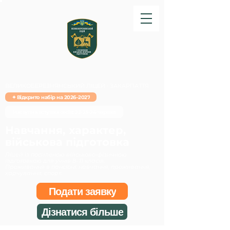
ВЕЛИКОБЕРЕЗНЯНСЬКИЙ ЛІЦЕЙ · ЗАКАРПАТТЯ
✦ Відкрито набір на 2026–2027
Наступна вступна сесія: 22-23-24 червня
Навчання, характер,
військова підготовка
Ліцей із посиленою військово-фізичною
підготовкою для учнів 8–11 класів.
Проживання в пансіоні: навчання, проживання,
харчування, спорт.
Подати заявку
Дізнатися більше