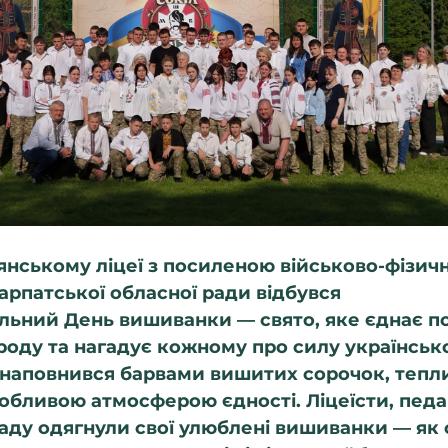
нському ліцеї з посиленою військово-фізич
арпатської обласної ради відбувся 
льний День вишиванки — свято, яке єднає по
роду та нагадує кожному про силу українсько
 наповнився барвами вишитих сорочок, тепл
обливою атмосферою єдності. Ліцеїсти, педаг
аду одягнули свої улюблені вишиванки — як 