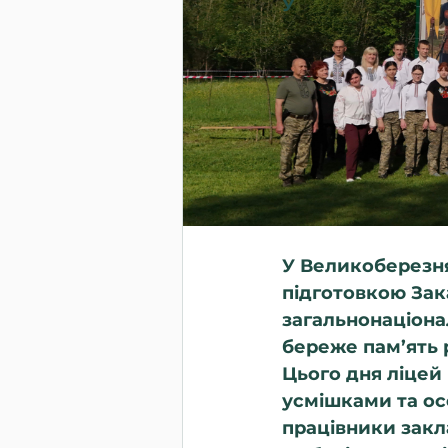
У
У Великоберезня
підготовкою Зак
загальнонаціона
береже пам’ять 
Цього дня ліцей
усмішками та ос
працівники закл