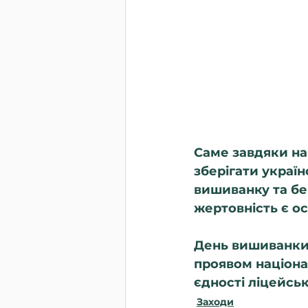
Саме завдяки на
зберігати україн
вишиванку та бер
жертовність є о
День вишиванки 
проявом націонал
єдності ліцейсь
Заходи