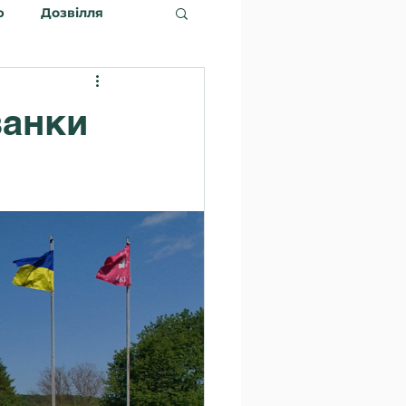
ю
Дозвілля
ванки