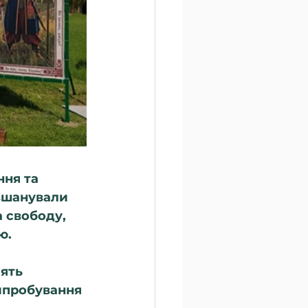
ня та 
вшанували 
а свободу, 
ю.
ять 
ипробування 