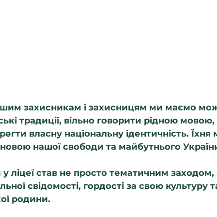
шим захисникам і захисницям ми маємо мож
ські традиції, вільно говорити рідною мовою,
егти власну національну ідентичність. Їхня м
сновою нашої свободи та майбутнього Україн
у ліцеї став не просто тематичним заходом,
ьної свідомості, гордості за свою культуру т
кої родини.