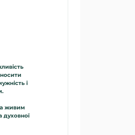
ливість 
 носити 
ужність і 
и.
 а живим 
а духовної 