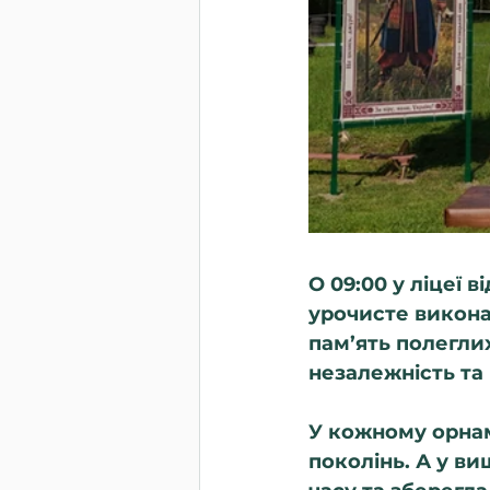
О 09:00 у ліцеї 
урочисте викона
пам’ять полеглих
незалежність та
У кожному орнаме
поколінь. А у в