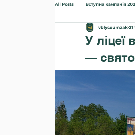
All Posts
Вступна кампанія 20
vblyceumzak
21
Заходи
Інше
Вступн
У ліцеї
— свято