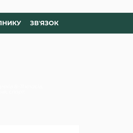
ПНИКУ
ЗВʼЯЗОК
нів 8–11 класів.
я, спорт.