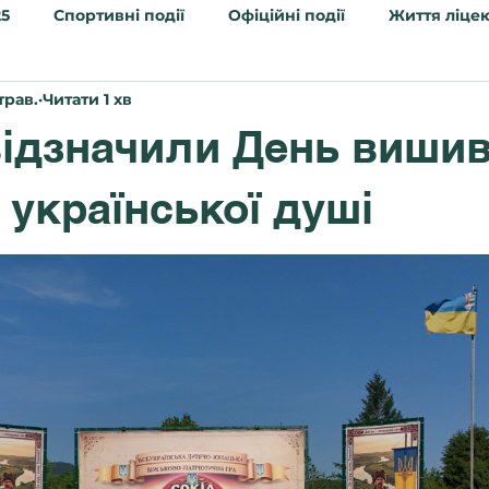
25
Спортивні події
Офіційні події
Життя ліце
 трав.
Читати 1 хв
а кампанія 2026
 відзначили День виши
 української душі