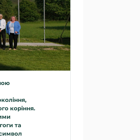
ною 
коління, 
го коріння.
ими 
оги та 
символ 