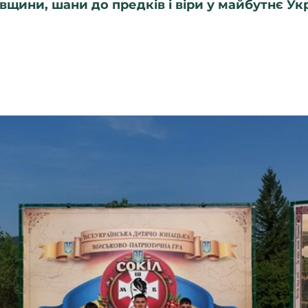
вщини, шани до предків і віри у майбутнє Укр