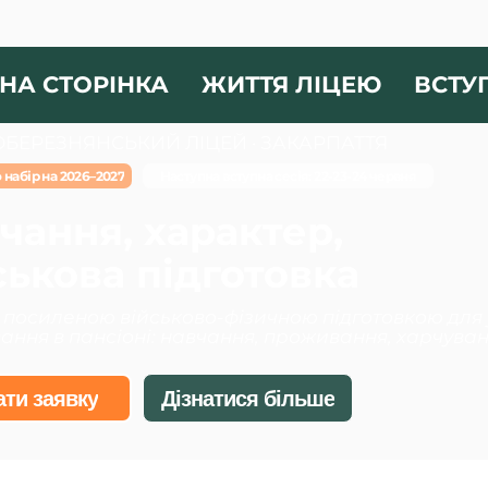
НА СТОРІНКА
ЖИТТЯ ЛІЦЕЮ
ВСТУ
БЕРЕЗНЯНСЬКИЙ ЛІЦЕЙ · ЗАКАРПАТТЯ
 набір на 2026–2027
Наступна вступна сесія: 22-23-24 червня
чання, характер,
ськова підготовка
з посиленою військово-фізичною підготовкою для уч
ння в пансіоні: навчання, проживання, харчуванн
ти заявку
Дізнатися більше