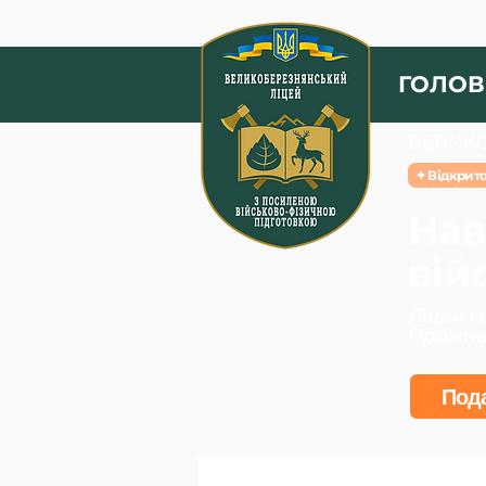
ГОЛОВ
ВЕЛИКО
✦ Відкрито
Нав
вій
Ліцей і
Прожива
Пода