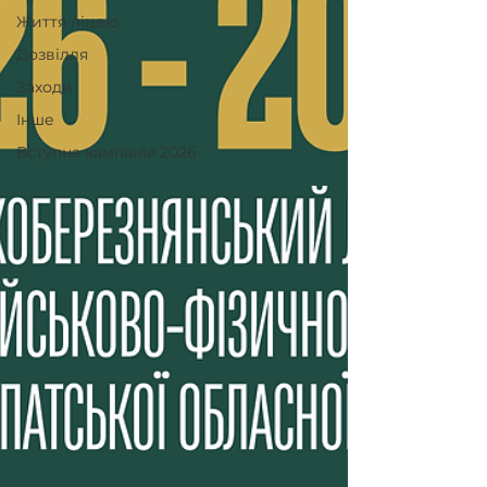
Життя ліцею
Дозвілля
Заходи
Інше
Вступна кампанія 2026