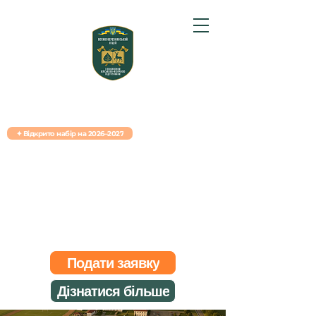
ВЕЛИКОБЕРЕЗНЯНСЬКИЙ ЛІЦЕЙ · ЗАКАРПАТТЯ
✦ Відкрито набір на 2026–2027
Наступна вступна сесія: 22-23-24 червня
Навчання, характер,
військова підготовка
Ліцей із посиленою військово-фізичною
підготовкою для учнів 8–11 класів.
Проживання в пансіоні: навчання, проживання,
харчування, спорт.
Подати заявку
Дізнатися більше